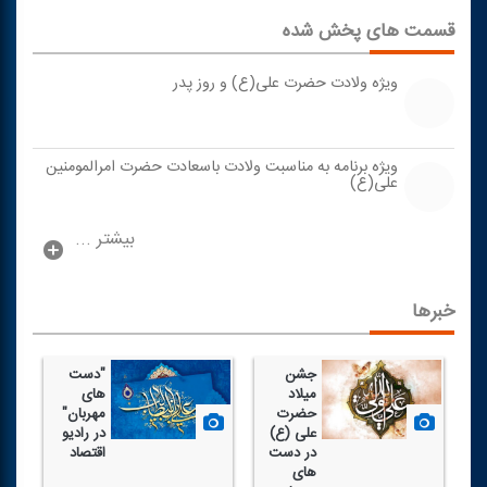
قسمت های پخش شده
ویژه ولادت حضرت علی(ع) و روز پدر
ویژه برنامه به مناسبت ولادت باسعادت حضرت امرالمومنین
علی(ع)
بیشتر ...
خبرها
جشن
"دست
میلاد
های
حضرت
مهربان"
علی (ع)
در رادیو
در دست
اقتصاد
های