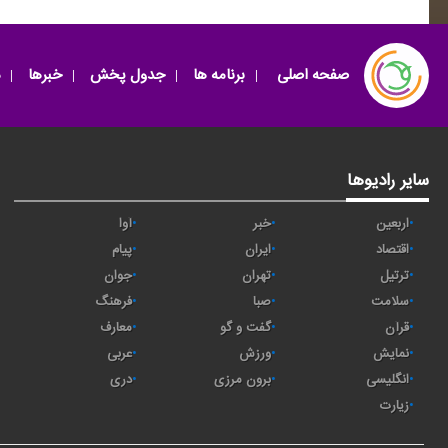
صفحه اصلی
برنامه ها
جدول پخش
خبرها
سایر رادیوها
اربعین
خبر
آوا
اقتصاد
ايران
پیام
ترتیل
تهران
جوان
سلامت
صبا
فرهنگ
قرآن
گفت و گو
معارف
نمایش
ورزش
عربی
انگلیسی
برون مرزی
دری
زیارت