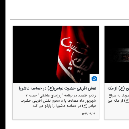
ن (ع) از مكه
نقش ‏آفرینی حضرت عباس(ع) در حماسه عاشورا
رداد به سراغ
رادیو اقتصاد در برنامه "روزهای عاشقی" جمعه ۷
ع) از مكه می
شهریور ماه مصادف با ۸ محرم نقش ‏آفرینی حضرت
عباس(ع) در حماسه عاشورا را بازگو می كند.
۱۳۹۹/۰۶/۰۶