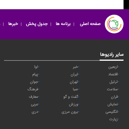
صفحه اصلی
برنامه ها
جدول پخش
خبرها
سایر رادیوها
اربعین
خبر
آوا
اقتصاد
ايران
پیام
ترتیل
تهران
جوان
سلامت
صبا
فرهنگ
قرآن
گفت و گو
معارف
نمایش
ورزش
عربی
انگلیسی
برون مرزی
دری
زیارت