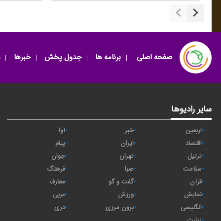
صفحه اصلی
برنامه ها
جدول پخش
خبرها
سایر رادیوها
اربعین
خبر
آوا
اقتصاد
ايران
پیام
ترتیل
تهران
جوان
سلامت
صبا
فرهنگ
قرآن
گفت و گو
معارف
نمایش
ورزش
عربی
انگلیسی
برون مرزی
دری
زیارت