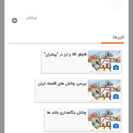
بیشتر ...
خبرها
قاچاق كالا و ارز در "پیشران"
1399/02/31
بررسی چالش های اقتصاد ایران
1399/02/25
چالش بنگاهداری بانك ها
1399/02/17