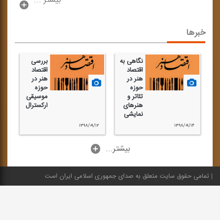
بیشتر ...
خبرها
نگاهی به
بررسی
اقتصاد
اقتصاد
هنر در
هنر در
حوزه
حوزه
تئاتر و
موسیقی
هنرهای
اركسترال
نمایشی
۰۷
۱۳۹۸/۰۹/۱۲
۱۳۹۸/۰۹/۱۴
را
...بیشتر
به 
و م
تمامی حقوق سایت متعلق به صدای جمهوری اسلامی ایران است