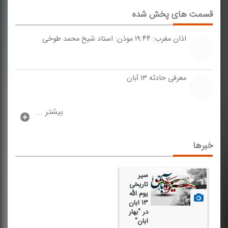
قسمت های پخش شده
اذان مغرب: ۱۹:۴۴ موذن: استاد شیخ محمد طوخی
معرفی حادثه ۱۳ آبان
بیشتر ...
خبرها
سیر
تاریخی
یوم الله
۱۳ آبان
در "بهار
آبان"