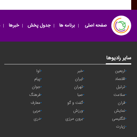
صفحه اصلی
برنامه ها
جدول پخش
خبرها
سایر رادیوها
اربعین
خبر
آوا
اقتصاد
ايران
پیام
ترتیل
تهران
جوان
سلامت
صبا
فرهنگ
قرآن
گفت و گو
معارف
نمایش
ورزش
عربی
انگلیسی
برون مرزی
دری
زیارت