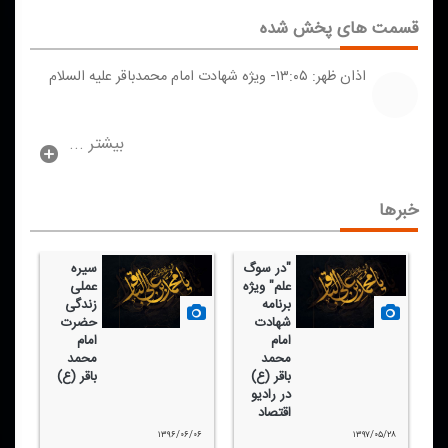
قسمت های پخش شده
اذان ظهر: ۱۳:۰۵- ویژه شهادت امام محمدباقر علیه السلام
بیشتر ...
خبرها
"در سوگ
سیره
علم" ویژه
عملی
برنامه
زندگی
شهادت
حضرت
امام
امام
محمد
محمد
باقر (ع)
باقر (ع)
در رادیو
اقتصاد
۱۳۹۶/۰۶/۰۶
۱۳۹۷/۰۵/۲۸