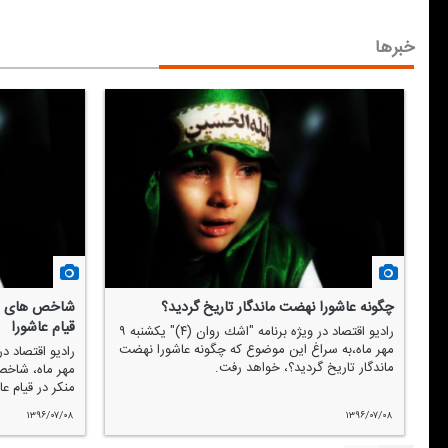
خبرها
چگونه عاشورا نهضت ماندگار تاریخ گردید؟
شاخص های اصل
قیام عاشورا
رادیو اقتصاد در ویژه برنامه "اشك روان (۴)" یكشنبه ۹
د
مهر ماه،به سراغ این موضوع كه چگونه عاشورا نهضت
ماندگار تاریخ گردید؟، خواهد رفت.
مهر ماه، شاخص
منكر در قیام ع
۱۳۹۶/۰۷/۰۸
۱۳۹۶/۰۷/۰۸