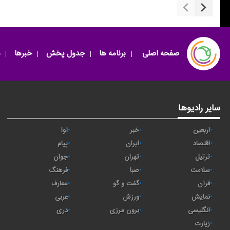
صفحه اصلی
برنامه ها
جدول پخش
خبرها
سایر رادیوها
اربعین
خبر
آوا
اقتصاد
ايران
پیام
ترتیل
تهران
جوان
سلامت
صبا
فرهنگ
قرآن
گفت و گو
معارف
نمایش
ورزش
عربی
انگلیسی
برون مرزی
دری
زیارت