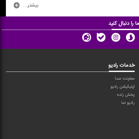
...بیشتر
ا را دنبال کنید
خدمات رادیو
معاونت صدا
اپلیکیشن رادیو
پخش زنده
رادیو نما