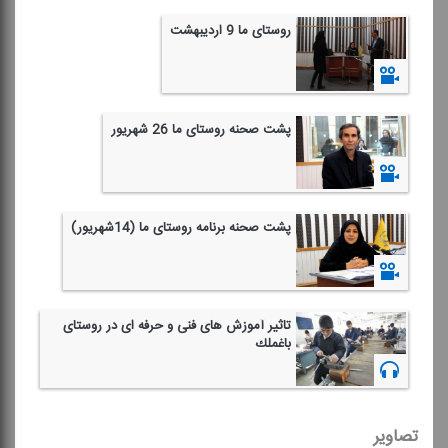
روستای ما 9 اردیبهشت
1398/02/13
پشت صحنه روستای ما 26 شهریور
1397/07/01
پشت صحنه برنامه روستای ما (14شهریور)
1397/06/23
تاثیر آموزش های فنی و حرفه ای در روستای
باغملك
1397/05/09
تصاویر