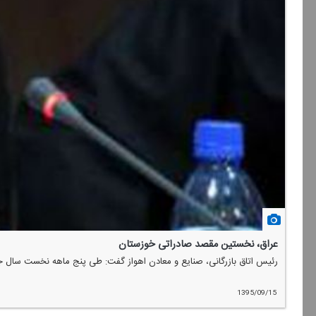
عراق، نخستین مقصد صادراتی خوزستان
رئیس اتاق بازرگانی، صنایع و معادن اهواز گفت: طی پنج ماهه نخست سال جاری صادرات كالاهای گمركات خوزست
1395/09/15