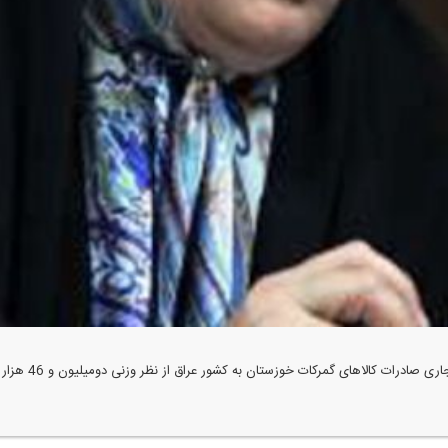
ان به كشور عراق از نظر وزنی دومیلیون و 46 هزار تن واز نظر ارزشی 629 میلیون و 942 هزار دلار بوده است.