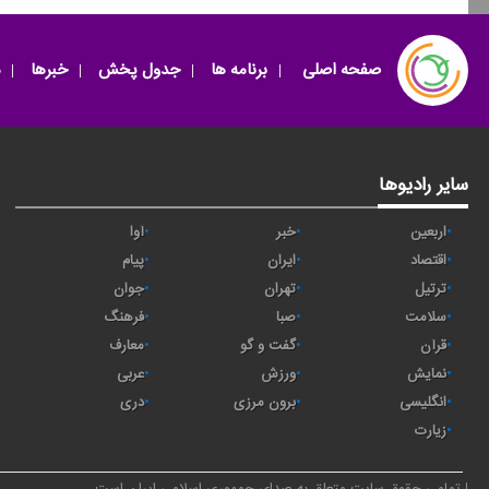
صفحه اصلی
برنامه ها
جدول پخش
خبرها
سایر رادیوها
اربعین
خبر
آوا
اقتصاد
ايران
پیام
ترتیل
تهران
جوان
سلامت
صبا
فرهنگ
قرآن
گفت و گو
معارف
نمایش
ورزش
عربی
انگلیسی
برون مرزی
دری
زیارت