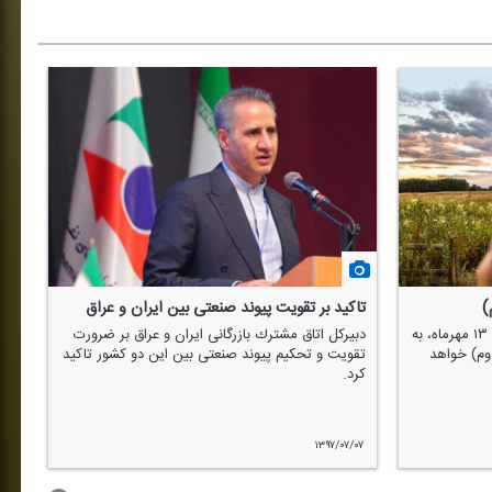
)
تاكید بر تقویت پیوند صنعتی بین ایران و عراق
سهم كمت
رادیو اقتصاد در برنامه "چشم انداز"جمعه ۱۳ مهرماه، به
دبیركل اتاق مشترك بازرگانی ایران و عراق بر ضرورت
دبی
م) خواهد
تقویت و تحكیم پیوند صنعتی بین این دو كشور تاكید
صنع
كرد.
مسی
های 
/۳۱
۱۳۹۷/۰۷/۰۷