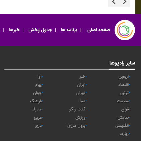
صفحه اصلی
برنامه ها
جدول پخش
خبرها
سایر رادیوها
اربعین
خبر
آوا
اقتصاد
ايران
پیام
ترتیل
تهران
جوان
سلامت
صبا
فرهنگ
قرآن
گفت و گو
معارف
نمایش
ورزش
عربی
انگلیسی
برون مرزی
دری
زیارت