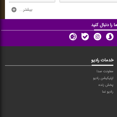
...بیشتر
ا را دنبال کنید
خدمات رادیو
معاونت صدا
اپلیکیشن رادیو
پخش زنده
رادیو نما