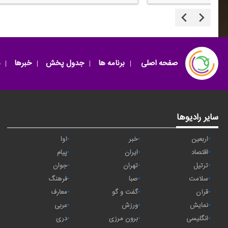
صفحه اصلی
برنامه ها
جدول پخش
خبرها
سایر رادیوها
اربعین
خبر
آوا
اقتصاد
ايران
پیام
ترتیل
تهران
جوان
سلامت
صبا
فرهنگ
قرآن
گفت و گو
معارف
نمایش
ورزش
عربی
انگلیسی
برون مرزی
دری