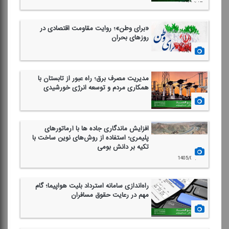
1405/04/12
«برای وطن»؛ روایت مقاومت اقتصادی در
روزهای بحران
1405/02/30
مدیریت مصرف برق؛ راه عبور از تابستان با
همكاری مردم و توسعه انرژی خورشیدی
1405/02/28
افزایش ماندگاری جاده ها با آرماتورهای
پلیمری؛ استفاده از روش‌های نوین ساخت با
تكیه بر دانش بومی
1405/02/19
راه‌اندازی سامانه استرداد بلیت هواپیما؛ گام
مهم در رعایت حقوق مسافران
1405/02/15