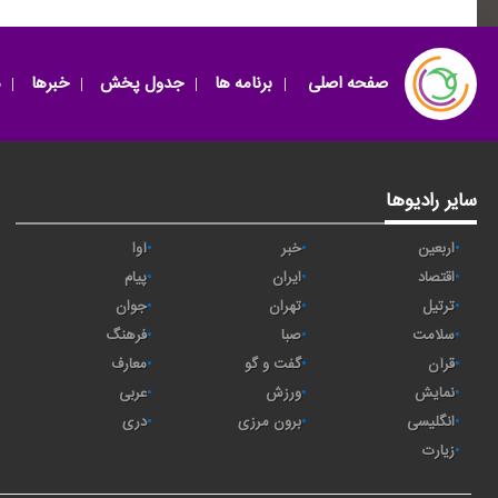
صفحه اصلی
برنامه ها
جدول پخش
خبرها
سایر رادیوها
اربعین
خبر
آوا
اقتصاد
ايران
پیام
ترتیل
تهران
جوان
سلامت
صبا
فرهنگ
قرآن
گفت و گو
معارف
نمایش
ورزش
عربی
انگلیسی
برون مرزی
دری
زیارت