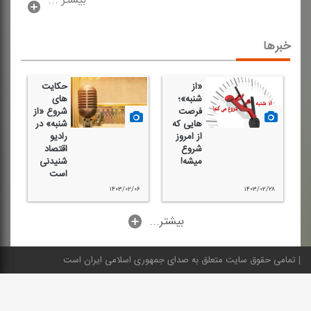
بیشتر ...
خبرها
«از
حكایت
شنبه»؛
های
فرصت
شروع «از
هایی كه
شنبه» در
از امروز
رادیو
شروع
اقتصاد
میشه!
شنیدنی
است
۱۴۰۳/۰۲/۰۶
۱۴۰۳/۰۲/۲۸
...بیشتر
تمامی حقوق سایت متعلق به صدای جمهوری اسلامی ایران است