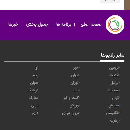
صفحه اصلی
برنامه ها
جدول پخش
خبرها
سایر رادیوها
اربعین
خبر
آوا
اقتصاد
ايران
پیام
ترتیل
تهران
جوان
سلامت
صبا
فرهنگ
قرآن
گفت و گو
معارف
نمایش
ورزش
عربی
انگلیسی
برون مرزی
دری
زیارت