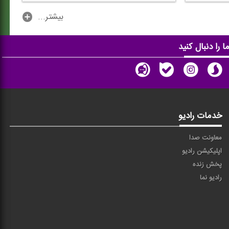
...بیشتر
ا را دنبال کنید
خدمات رادیو
معاونت صدا
اپلیکیشن رادیو
پخش زنده
رادیو نما