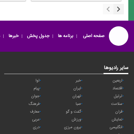
صفحه اصلی
برنامه ها
جدول پخش
خبرها
سایر رادیوها
اربعین
خبر
آوا
اقتصاد
ايران
پیام
ترتیل
تهران
جوان
سلامت
صبا
فرهنگ
قرآن
گفت و گو
معارف
نمایش
ورزش
عربی
انگلیسی
برون مرزی
دری