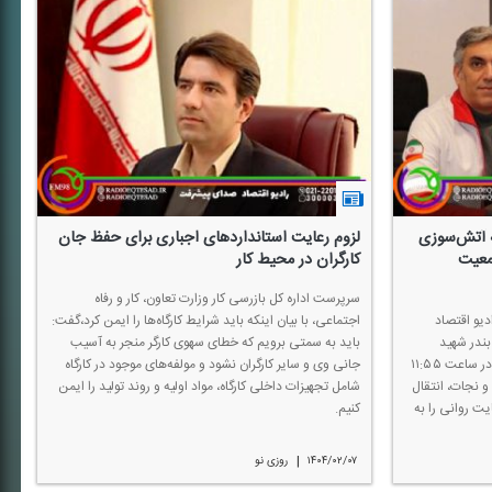
 آتش‌سوزی
لزوم رعایت استانداردهای اجباری برای حفظ جان
معیت
كارگران در محیط كار
سرپرست اداره كل بازرسی كار وزارت تعاون، كار و رفاه
دیو اقتصاد
اجتماعی، با بیان اینكه باید شرایط كارگاه‌ها را ایمن كرد،‌گفت:
بندر شهید
باید به سمتی برویم كه خطای سهوی كارگر منجر به آسیب
رجایی گفت: از نخستین دقایق وقوع حادثه در ساعت ۱۱:۵۵
جانی وی و سایر كارگران نشود و مولفه‌های موجود در كارگاه‌
و نجات، انتقال
شامل تجهیزات داخلی كارگاه، مواد اولیه و روند تولید را ایمن
ت روانی را به
كنیم.
|
۱۴۰۴/۰۲/۰۷
روزی نو