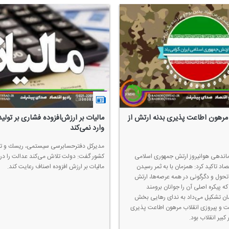
 مرهون اطاعت پذیری بدنه ارتش از
مالیات بر ارزش‌افزوده فشاری بر تولی
وارد نمی‌كند
مدیركل دفترحسابرسی سیستمی، ریسك و تمك
اندهی هوانیروز ارتش جمهوری اسلامی
كشور گفت: دولت تلاش می‌كند عدالت را در
تصاد تاكید كرد: همزمان با به ثمر رسیدن
مالیات بر ارزش افزوده اصناف رعایت كند.
تحول و دگرگونی در همه عرصه‌ها، ارتش
 پیكره اصلی آن را جوانان برومند
مان تشكیل می‌داد به ندای رهایی بخش
فت و پیروزی انقلاب مرهون اطاعت پذیری
كبیر انقلاب بود.