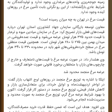
زمینه جوجه‌ریزی واحدهای مرغداری وجود ندارد و تولیدكنندگان به
شرایط عادی بازگشته‌اند؛ از این رو نگرانی بابت تأمین مرغ در روزهای
آینده وجود ندارد.
قیمت مرغ در تهران به چه میزان رسیده است؟
معاون توسعه بازرگانی سازمان جهاد كشاورزی استان تهران درباره
قیمت‌های فعلی بازار تصریح كرد: مرغ در سازمان میادین میوه و تره‌بار
با قیمت حدود ۳۲۵ هزار تومان عرضه می‌شود و قیمت عمده‌فروشی در
میدان بهمن بین ۲۷۵ تا ۲۸۰ هزار تومان است. همچنین قیمت منطقی
مرغ در سطح خرده‌فروشی‌های شهر باید در محدوده ۳۳۰ تا ۳۴۰ هزار
تومان باشد.
وی هشدار داد: در صورت عرضه مرغ با قیمت‌های نامتعارف و خارج از
چارچوب‌های بازار، با متخلفان برخورد قانونی صورت خواهد گرفت.
عرضه مرغ منجمد محدود شد
ایلكا با اشاره به توزیع مرغ منجمد در روزهای اوج التهاب بازار گفت:
در اواخر اردیبهشت‌ماه و اوایل خرداد، برای متعادل‌سازی بازار و
كاهش فشار قیمتی، توزیع مرغ منجمد در دستور كار قرار گرفت. اكنون
با بهبود شرایط عرضه مرغ گرم، توزیع مرغ منجمد به صورت محدود و
مدیریت‌شده انجام می‌شود.
وی افزود: هدف این است كه ضمن حفظ قدرت خرید مصرف‌كنندگان،