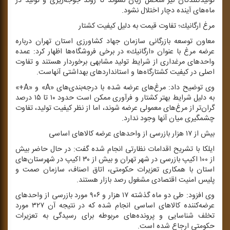
تولیدكنندگان نیز متحمل زیان نشوند تا روند جوجه‌ریزی و تولید در
ماه‌های آینده دچار اختلال نشود.
مرغ ارگانیك؛ تفاوت قیمت به دلیل كیفیت كشتار
معاون توسعه بازرگانی سازمان جهاد كشاورزی استان تهران درباره
عرضه مرغ با عنوان «ارگانیك» در برخی فروشگاه‌ها اظهار كرد: عمده
واحدهای مرغداری از شرایط تولید مشابهی برخوردار هستند و تفاوت
اصلی در كیفیت كشتارگاه‌ها و استانداردهای بهداشتی آنهاست.
وی توضیح داد: مرغ‌های عرضه شده با درجه‌بندی‌های «A» و «A+»
به دلیل شرایط بهتر كشتار و فرآوری ممكن است حدود ۱۰ تا ۱۵ درصد
گران‌تر از مرغ‌های معمولی عرضه شوند، اما از نظر كیفیت تولید، تفاوت
چشمگیری میان آنها وجود ندارد.
بیش از ۱۷ هزار بازرسی از واحدهای عرضه كالاهای اساسی
ایلكا با تشریح اقدامات نظارتی انجام شده گفت: در حال حاضر بیش
از ۱۰۰ اكیپ بازرسی در شهر تهران و بیش از ۳۰ اكیپ در شهرستان‌های
استان با همكاری تعزیرات حكومتی، اتاق اصناف، سازمان صمت و
پلیس امنیت اقتصادی مشغول رصد بازار هستند.
وی افزود: طی دو ماه گذشته ۱۷ هزار و ۹۰۶ مورد بازرسی از واحدهای
عرضه‌كننده كالاهای اساسی انجام شده كه در نتیجه آن ۳۲۷ مورد
تخلف شناسایی و پرونده‌های مربوطه برای رسیدگی به تعزیرات
حكومتی ارجاع شده است.