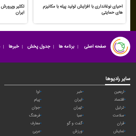
احیای نوغانداری با افزایش تولید پیله با مكانیزم
های حمایتی
ایران
صفحه اصلی
برنامه ها
جدول پخش
خبرها
سایر رادیوها
اربعین
خبر
آوا
اقتصاد
ايران
پیام
ترتیل
تهران
جوان
سلامت
صبا
فرهنگ
قرآن
گفت و گو
معارف
نمایش
ورزش
عربی