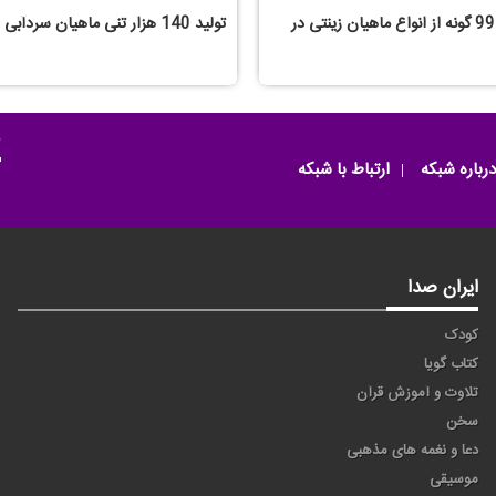
تكثیر وپرورش 99 گونه از انواع ماهیان زینتی در
تولید 140 هزار تنی ماهیان سردآبی در ایران
م
درباره شبکه
ارتباط با شبکه
ایران صدا
کودک
کتاب گویا
تلاوت و آموزش قرآن
سخن
دعا و نغمه های مذهبی
موسیقی