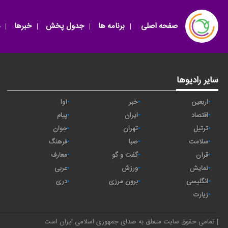
صفحه اصلی
برنامه ها
جدول پخش
خبرها
سایر رادیوها
اربعین
خبر
آوا
اقتصاد
ايران
پیام
ترتیل
تهران
جوان
سلامت
صبا
فرهنگ
قرآن
گفت و گو
معارف
نمایش
ورزش
عربی
انگلیسی
برون مرزی
دری
زیارت
تمامی حقوق سایت متعلق به صدای جمهوری اسلامی ایران است